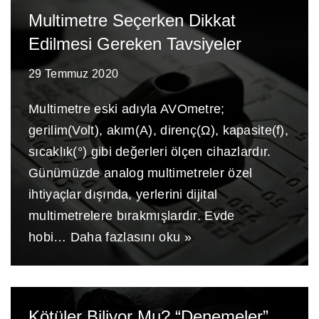
Multimetre Seçerken Dikkat
Edilmesi Gereken Tavsiyeler
29 Temmuz 2020
Multimetre eski adıyla AVOmetre;
gerilim(Volt), akım(A), direnç(Ω), kapasite(f),
sıcaklık(°) gibi değerleri ölçen cihazlardır.
Günümüzde analog multimetreler özel
ihtiyaçlar dışında, yerlerini dijital
multimetrelere bırakmışlardır. Evde
hobi…
Daha fazlasını oku »
Kötüler Biliyor Mu? “Denemeler”