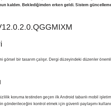
nun kaldım. Beklediğimden erken geldi. Sistem güncelleme
I-V12.0.2.0.QGGMIXM
i
yeni görsel bir tasarım çalışır. Dergi düzeyindeki düzenler öneml
ı
ş gizlilik koruma testinden geçen ilk Android tabanlı mobil işleti
erin gönderileceğini kontrol etmek için güvenli paylaşımı kullanı