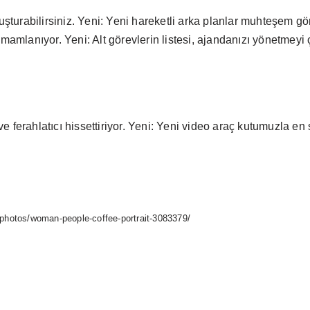
luşturabilirsiniz. Yeni: Yeni hareketli arka planlar muhteşem g
amamlanıyor. Yeni: Alt görevlerin listesi, ajandanızı yönetmeyi ç
e ferahlatıcı hissettiriyor. Yeni: Yeni video araç kutumuzla en
photos/woman-people-coffee-portrait-3083379/
/