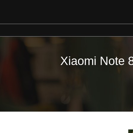
İçeriğe
geç
Xiaomi Note 8 