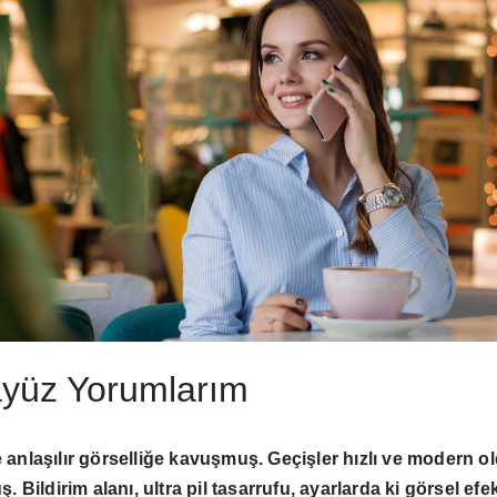
ayüz Yorumlarım
 anlaşılır görselliğe kavuşmuş. Geçişler hızlı ve modern ol
ildirim alanı, ultra pil tasarrufu, ayarlarda ki görsel efek