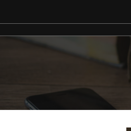
İçeriğe
geç