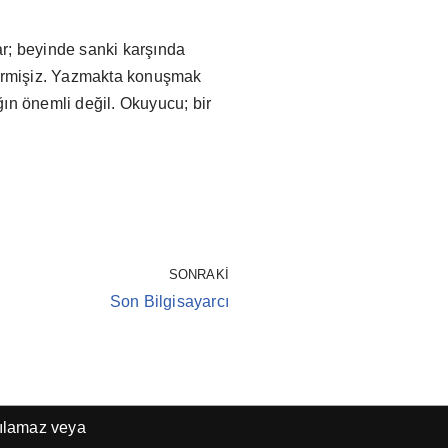
ar; beyinde sanki karşında
edermişiz. Yazmakta konuşmak
ğın önemli değil. Okuyucu; bir
SONRAKI
Son Bilgisayarcı
şılamaz veya