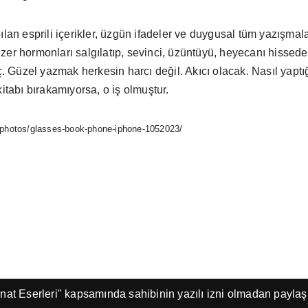
ılan esprili içerikler, üzgün ifadeler ve duygusal tüm yazışmal
nzer hormonları salgılatıp, sevinci, üzüntüyü, heyecanı hiss
aç. Güzel yazmak herkesin harcı değil. Akıcı olacak. Nasıl yaptı
kitabı bırakamıyorsa, o iş olmuştur.
/photos/glasses-book-phone-iphone-1052023/
anat Eserleri" kapsamında sahibinin yazılı izni olmadan payla