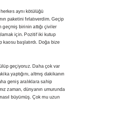
 herkes aynı kötülüğü
n paketini fırlatıverdim. Geçip
eçmiş birinin attığı çiviler
amak için. Pozitif iki kutup
rip kaosu başlatırdı. Doğa bize
 gülüp geçiyoruz. Daha çok var
kika yaptığını, altmış dakikanın
aha geniş aralıklara sahip
ığımız zaman, dünyanın umurunda
er nasıl büyümüş. Çok mu uzun