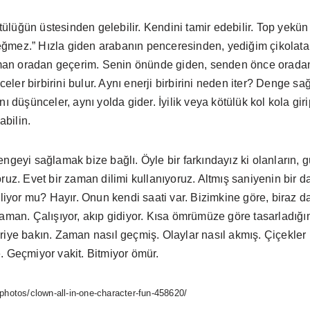
lüğün üstesinden gelebilir. Kendini tamir edebilir. Top yekün
mez.” Hızla giden arabanın penceresinden, yediğim çikolatanı
zaman oradan geçerim. Senin önünde giden, senden önce oradan g
er birbirini bulur. Aynı enerji birbirini neden iter? Denge sağl
nı düşünceler, aynı yolda gider. İyilik veya kötülük kol kola gi
abilin.
engeyi sağlamak bize bağlı. Öyle bir farkındayız ki olanların,
ruz. Evet bir zaman dilimi kullanıyoruz. Altmış saniyenin bir da
iliyor mu? Hayır. Onun kendi saati var. Bizimkine göre, biraz d
 zaman. Çalışıyor, akıp gidiyor. Kısa ömrümüze göre tasarlad
eriye bakın. Zaman nasıl geçmiş. Olaylar nasıl akmış. Çiçekl
. Geçmiyor vakit. Bitmiyor ömür.
photos/clown-all-in-one-character-fun-458620/