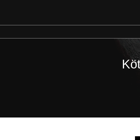
İçeriğe
geç
Köt