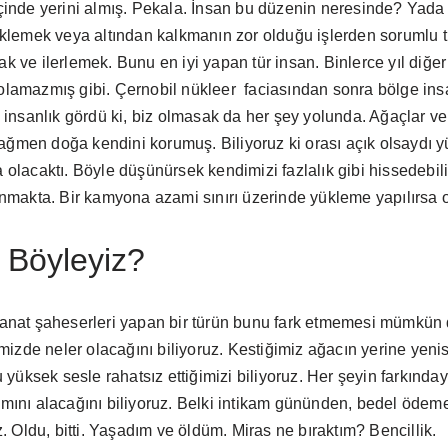
 içinde yerini almış. Pekala. İnsan bu düzenin neresinde? Yada 
lemek veya altından kalkmanın zor olduğu işlerden sorumlu t
ak ve ilerlemek. Bunu en iyi yapan tür insan. Binlerce yıl diğer
 olamazmış gibi. Çernobil nükleer faciasından sonra bölge insa
Ve insanlık gördü ki, biz olmasak da her şey yolunda. Ağaçlar ve 
ağmen doğa kendini korumuş. Biliyoruz ki orası açık olsaydı y
a olacaktı. Böyle düşünürsek kendimizi fazlalık gibi hissedebil
lanmakta. Bir kamyona azami sınırı üzerinde yükleme yapılırsa ol
 Böyleyiz?
, sanat şaheserleri yapan bir türün bunu fark etmemesi mümkün
izde neler olacağını biliyoruz. Kestiğimiz ağacın yerine yeni
üksek sesle rahatsız ettiğimizi biliyoruz. Her şeyin farkınday
kamını alacağını biliyoruz. Belki intikam gününden, bedel ödem
 Oldu, bitti. Yaşadım ve öldüm. Miras ne bıraktım? Bencillik.