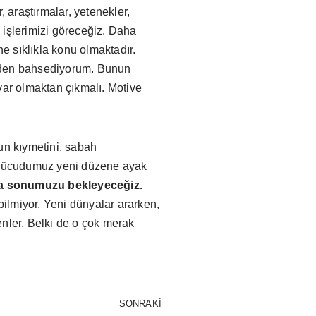
 araştırmalar, yetenekler,
e işlerimizi göreceğiz. Daha
e sıklıkla konu olmaktadır.
emden bahsediyorum. Bunun
var olmaktan çıkmalı. Motive
un kıymetini, sabah
r. Vücudumuz yeni düzene ayak
da sonumuzu bekleyeceğiz.
ilmiyor. Yeni dünyalar ararken,
nler. Belki de o çok merak
SONRAKI