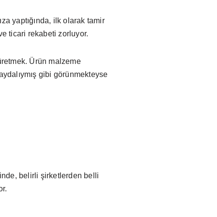
rıza yaptığında, ilk olarak tamir
 ticari rekabeti zorluyor.
n üretmek. Ürün malzeme
 faydalıymış gibi görünmekteyse
de, belirli şirketlerden belli
or.