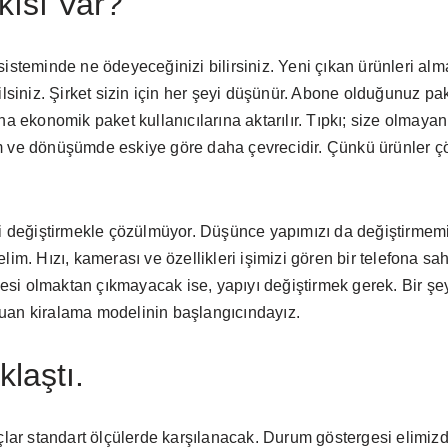
kısı Var?
sisteminde ne ödeyeceğinizi bilirsiniz. Yeni çıkan ürünleri al
iniz. Şirket sizin için her şeyi düşünür. Abone olduğunuz pa
ha ekonomik paket kullanıcılarına aktarılır. Tıpkı; size olmayan
m ve dönüşümde eskiye göre daha çevrecidir. Çünkü ürünler çöp
ni değiştirmekle çözülmüyor. Düşünce yapımızı da değiştirmem
lim. Hızı, kamerası ve özellikleri işimizi gören bir telefona sa
si olmaktan çıkmayacak ise, yapıyı değiştirmek gerek. Bir şe
uan kiralama modelinin başlangıcındayız.
laştı.
çlar standart ölçülerde karşılanacak. Durum göstergesi elimizd