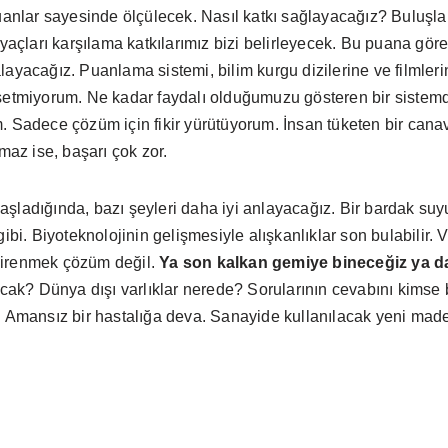
uanlar sayesinde ölçülecek. Nasıl katkı sağlayacağız? Buluşlar,
iyaçları karşılama katkılarımız bizi belirleyecek. Bu puana gör
ayacağız. Puanlama sistemi, bilim kurgu dizilerine ve filmlerin
ahsetmiyorum. Ne kadar faydalı olduğumuzu gösteren bir sist
. Sadece çözüm için fikir yürütüyorum. İnsan tüketen bir cana
lmaz ise, başarı çok zor.
şladığında, bazı şeyleri daha iyi anlayacağız. Bir bardak suy
 gibi. Biyoteknolojinin gelişmesiyle alışkanlıklar son bulabili
direnmek çözüm değil.
Ya son kalkan gemiye bineceğiz ya 
k? Dünya dışı varlıklar nerede? Sorularının cevabını kimse b
. Amansız bir hastalığa deva. Sanayide kullanılacak yeni made