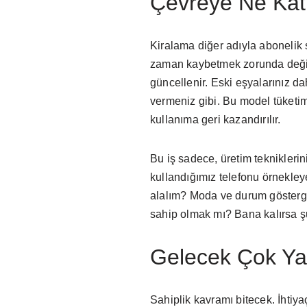
Çevreye Ne Kat
Kiralama diğer adıyla abonelik 
zaman kaybetmek zorunda değils
güncellenir. Eski eşyalarınız da
vermeniz gibi. Bu model tüketi
kullanıma geri kazandırılır.
Bu iş sadece, üretim teknikleri
kullandığımız telefonu örnekleye
alalım? Moda ve durum gösterge
sahip olmak mı? Bana kalırsa ş
Gelecek Çok Yak
Sahiplik kavramı bitecek. İhtiya